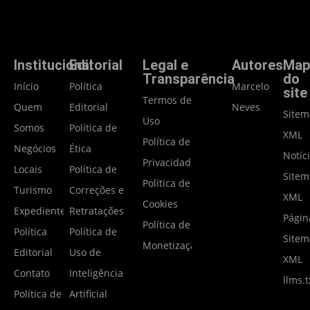
Institucional
Editorial
Legal e
Autores
Map
Transparência
do
Início
Política
Marcelo
site
Termos de
Quem
Editorial
Neves
Site
Uso
Somos
Política de
XML
Política de
Negócios
Ética
Notíc
Privacidade
Locais
Política de
Site
Política de
Turismo
Correções e
XML
Cookies
Expediente
Retratações
Págin
Política de
Política
Política de
Site
Monetização
Editorial
Uso de
XML
Contato
Inteligência
llms.t
Política de
Artificial