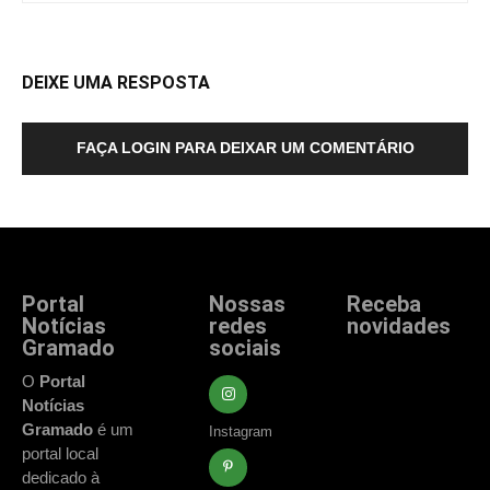
DEIXE UMA RESPOSTA
FAÇA LOGIN PARA DEIXAR UM COMENTÁRIO
Portal
Nossas
Receba
Notícias
redes
novidades
Gramado
sociais
Fique atualizado
com as principais
O
Portal
notícias e
Notícias
acontecimentos
Gramado
é um
Instagram
de Gramado e
portal local
região.
dedicado à