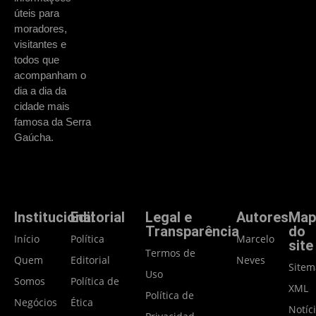
úteis para
moradores,
visitantes e
todos que
acompanham o
dia a dia da
cidade mais
famosa da Serra
Gaúcha.
Institucional
Editorial
Legal e
Autores
Map
Transparência
do
Início
Política
Marcelo
site
Termos de
Quem
Editorial
Neves
Site
Uso
Somos
Política de
XML
Política de
Negócios
Ética
Notíc