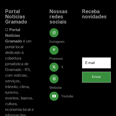
Portal
Nossas
Receba
Notícias
redes
novidades
Gramado
sociais
Fique atualizado
com as principais
O
Portal
notícias e
Notícias
acontecimentos
Gramado
é um
Instagram
de Gramado e
portal local
região.
dedicado à
cobertura
Pinterest
jornalística de
X
Gramado - RS,
com notícias,
Enviar
serviços,
trânsito, clima,
Website
turismo,
Youtube
eventos, bairros,
cultura,
economia local e
informações