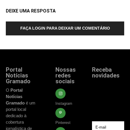
DEIXE UMA RESPOSTA
FAÇA LOGIN PARA DEIXAR UM COMENTÁRIO
Portal
Nossas
Receba
Notícias
redes
novidades
Gramado
sociais
Fique atualizado
com as principais
O
Portal
notícias e
Notícias
acontecimentos
Gramado
é um
Instagram
de Gramado e
portal local
região.
dedicado à
cobertura
Pinterest
jornalística de