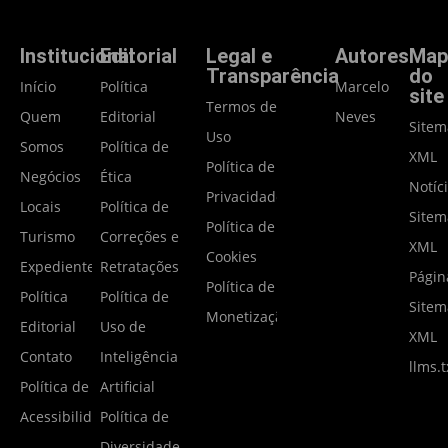
Institucional
Editorial
Legal e
Autores
Map
Transparência
do
Início
Política
Marcelo
site
Termos de
Quem
Editorial
Neves
Site
Uso
Somos
Política de
XML
Política de
Negócios
Ética
Notíc
Privacidade
Locais
Política de
Site
Política de
Turismo
Correções e
XML
Cookies
Expediente
Retratações
Págin
Política de
Política
Política de
Site
Monetização
Editorial
Uso de
XML
Contato
Inteligência
llms.t
Política de
Artificial
Acessibilidade
Política de
Diversidade