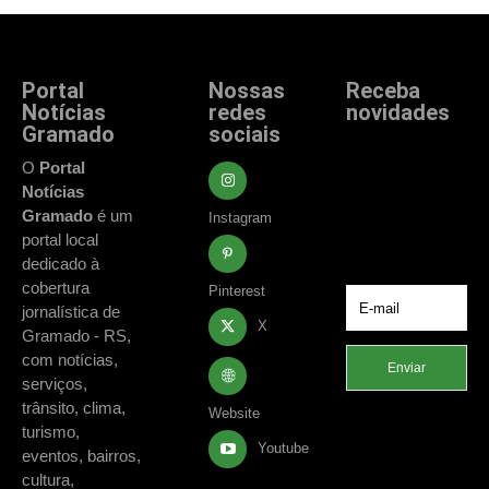
Portal
Nossas
Receba
Notícias
redes
novidades
Gramado
sociais
Fique atualizado
com as principais
O
Portal
notícias e
Notícias
acontecimentos
Gramado
é um
Instagram
de Gramado e
portal local
região.
dedicado à
cobertura
Pinterest
jornalística de
X
Gramado - RS,
com notícias,
Enviar
serviços,
trânsito, clima,
Website
turismo,
Youtube
eventos, bairros,
cultura,