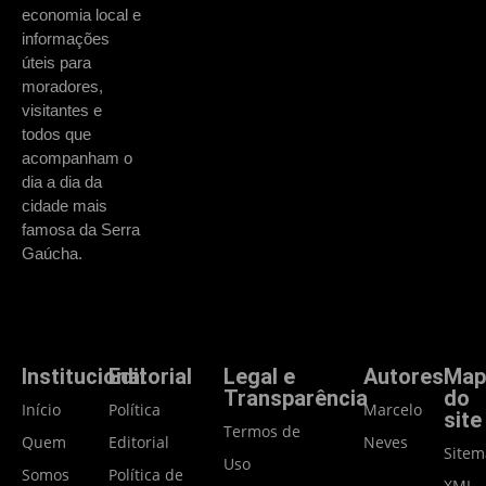
economia local e
informações
úteis para
moradores,
visitantes e
todos que
acompanham o
dia a dia da
cidade mais
famosa da Serra
Gaúcha.
Institucional
Editorial
Legal e
Autores
Map
Transparência
do
Início
Política
Marcelo
site
Termos de
Quem
Editorial
Neves
Site
Uso
Somos
Política de
XML