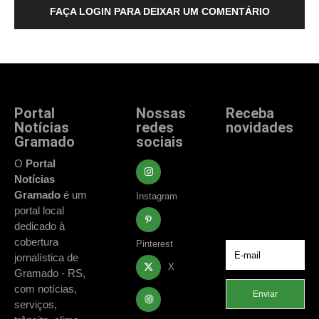
FAÇA LOGIN PARA DEIXAR UM COMENTÁRIO
Portal
Nossas
Receba
Notícias
redes
novidades
Gramado
sociais
Fique atualizado
com as principais
O
Portal
notícias e
Notícias
acontecimentos
Gramado
é um
Instagram
de Gramado e
portal local
região.
dedicado à
cobertura
Pinterest
jornalística de
X
Gramado - RS,
com notícias,
Enviar
serviços,