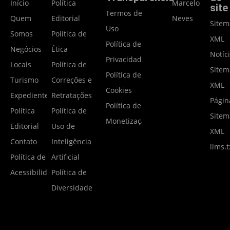
Início
Política
Marcelo
site
Termos de
Quem
Editorial
Neves
Site
Uso
Somos
Política de
XML
Política de
Negócios
Ética
Notíc
Privacidade
Locais
Política de
Site
Política de
Turismo
Correções e
XML
Cookies
Expediente
Retratações
Págin
Política de
Política
Política de
Site
Monetização
Editorial
Uso de
XML
Contato
Inteligência
llms.t
Política de
Artificial
Acessibilidade
Política de
Diversidade
2025-2026 - Portal Notícias Gramado - Todos os direitos reservados