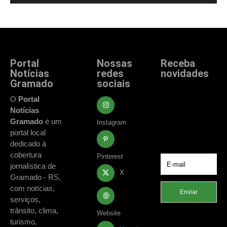
Portal
Nossas
Receba
Notícias
redes
novidades
Gramado
sociais
Fique atualizado
com as principais
O
Portal
notícias e
Notícias
acontecimentos
Gramado
é um
Instagram
de Gramado e
portal local
região.
dedicado à
cobertura
Pinterest
jornalística de
X
Gramado - RS,
com notícias,
Enviar
serviços,
trânsito, clima,
Website
turismo,