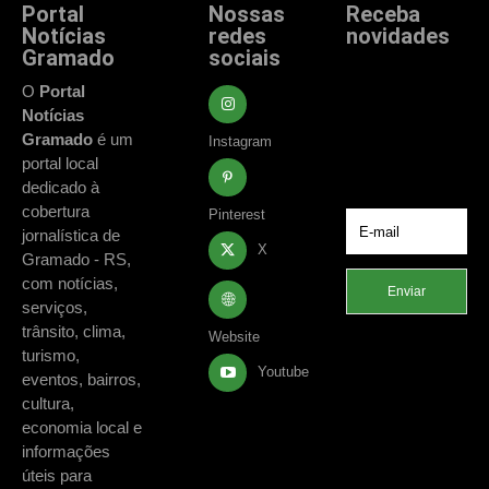
Portal
Nossas
Receba
Notícias
redes
novidades
Gramado
sociais
Fique atualizado
com as principais
O
Portal
notícias e
Notícias
acontecimentos
Gramado
é um
Instagram
de Gramado e
portal local
região.
dedicado à
cobertura
Pinterest
jornalística de
X
Gramado - RS,
com notícias,
Enviar
serviços,
trânsito, clima,
Website
turismo,
Youtube
eventos, bairros,
cultura,
economia local e
informações
úteis para