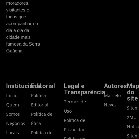
moradores,
visitantes e
todos que
acompanham o
dia a dia da
cidade mais
famosa da Serra
Gaúcha.
Institucional
Editorial
Legal e
Autores
Map
Transparência
do
Início
Política
Marcelo
site
Termos de
Quem
Editorial
Neves
Site
Uso
Somos
Política de
XML
Política de
Negócios
Ética
Notíc
Privacidade
Locais
Política de
Site
Política de