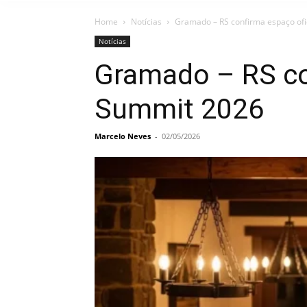
Home
Notícias
Gramado – RS confirma espaço of
Notícias
Gramado – RS co
Summit 2026
Marcelo Neves
-
02/05/2026