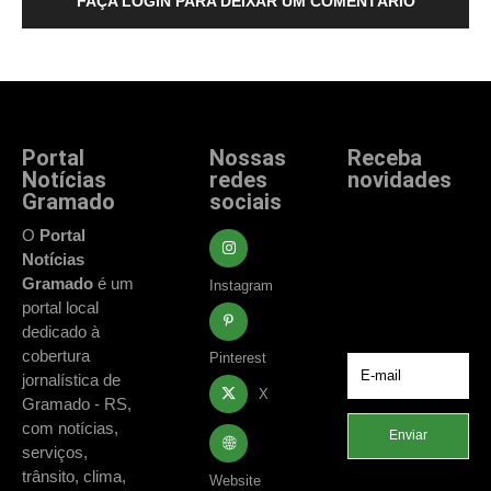
FAÇA LOGIN PARA DEIXAR UM COMENTÁRIO
Portal
Nossas
Receba
Notícias
redes
novidades
Gramado
sociais
Fique atualizado
com as principais
O
Portal
notícias e
Notícias
acontecimentos
Gramado
é um
Instagram
de Gramado e
portal local
região.
dedicado à
cobertura
Pinterest
jornalística de
X
Gramado - RS,
com notícias,
Enviar
serviços,
trânsito, clima,
Website