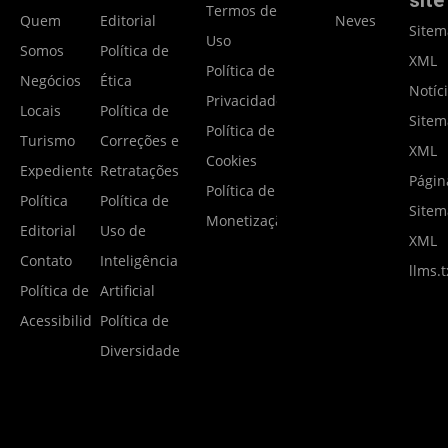
Termos de
Quem
Editorial
Neves
Site
Uso
Somos
Política de
XML
Política de
Negócios
Ética
Notíc
Privacidade
Locais
Política de
Site
Política de
Turismo
Correções e
XML
Cookies
Expediente
Retratações
Págin
Política de
Política
Política de
Site
Monetização
Editorial
Uso de
XML
Contato
Inteligência
llms.t
Política de
Artificial
Acessibilidade
Política de
Diversidade
2025-2026 - Portal Notícias Gramado - Todos os direitos reservados