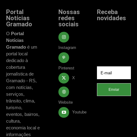
Portal
Nossas
Receba
Notícias
redes
novidades
Gramado
sociais
Fique atualizado
com as principais
O
Portal
notícias e
Notícias
acontecimentos
Gramado
é um
Instagram
de Gramado e
portal local
região.
dedicado à
cobertura
Pinterest
jornalística de
X
Gramado - RS,
com notícias,
Enviar
serviços,
trânsito, clima,
Website
turismo,
Youtube
eventos, bairros,
cultura,
economia local e
informações