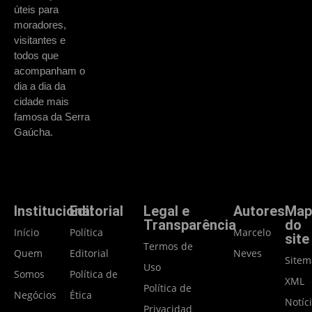
úteis para
moradores,
visitantes e
todos que
acompanham o
dia a dia da
cidade mais
famosa da Serra
Gaúcha.
Institucional
Editorial
Legal e
Autores
Map
Transparência
do
Início
Política
Marcelo
site
Termos de
Quem
Editorial
Neves
Site
Uso
Somos
Política de
XML
Política de
Negócios
Ética
Notíc
Privacidade