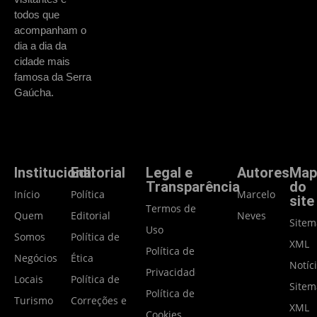
todos que
acompanham o
dia a dia da
cidade mais
famosa da Serra
Gaúcha.
Institucional
Editorial
Legal e
Autores
Map
Transparência
do
Início
Política
Marcelo
site
Termos de
Quem
Editorial
Neves
Site
Uso
Somos
Política de
XML
Política de
Negócios
Ética
Notíc
Privacidade
Locais
Política de
Site
Política de
Turismo
Correções e
XML
Cookies