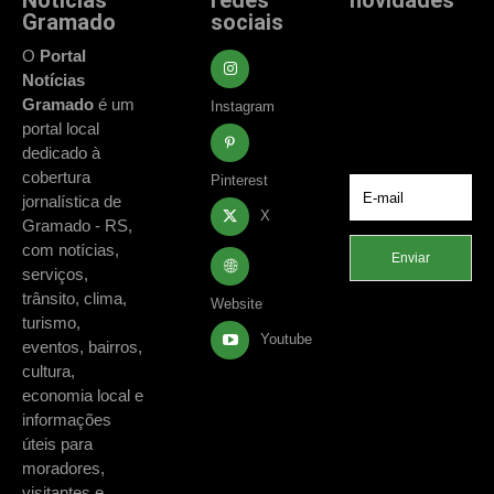
Notícias
redes
novidades
Gramado
sociais
Fique atualizado
com as principais
O
Portal
notícias e
Notícias
acontecimentos
Gramado
é um
Instagram
de Gramado e
portal local
região.
dedicado à
cobertura
Pinterest
jornalística de
X
Gramado - RS,
com notícias,
Enviar
serviços,
trânsito, clima,
Website
turismo,
Youtube
eventos, bairros,
cultura,
economia local e
informações
úteis para
moradores,
visitantes e