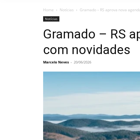
Home
Notícias
Gramado – RS aprova nova agenda
Notícias
Gramado – RS ap
com novidades
Marcelo Neves
-
20/06/2026