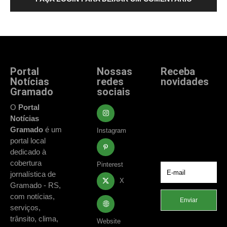
Portal
Nossas
Receba
Notícias
redes
novidades
Gramado
sociais
Fique atualizado
com as principais
O
Portal
notícias e
Notícias
acontecimentos
Gramado
é um
Instagram
de Gramado e
portal local
região.
dedicado à
cobertura
Pinterest
jornalística de
X
Gramado - RS,
com notícias,
Enviar
serviços,
trânsito, clima,
Website