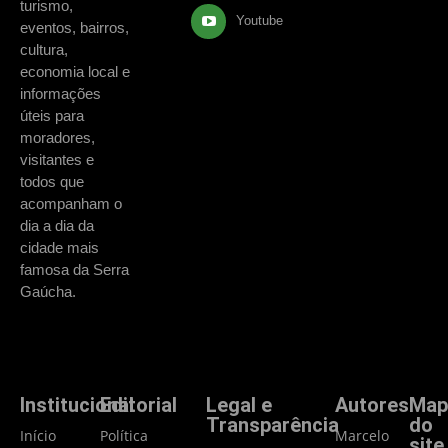
turismo,
Youtube
eventos, bairros,
cultura,
economia local e
informações
úteis para
moradores,
visitantes e
todos que
acompanham o
dia a dia da
cidade mais
famosa da Serra
Gaúcha.
Institucional
Editorial
Legal e
Autores
Map
Transparência
do
Início
Política
Marcelo
site