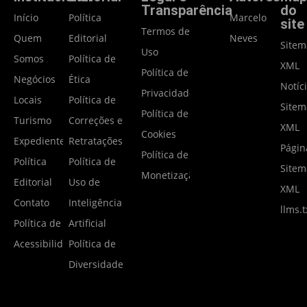
Transparência
do
Início
Política
Marcelo
site
Termos de
Quem
Editorial
Neves
Site
Uso
Somos
Política de
XML
Política de
Negócios
Ética
Notíc
Privacidade
Locais
Política de
Site
Política de
Turismo
Correções e
XML
Cookies
Expediente
Retratações
Págin
Política de
Política
Política de
Site
Monetização
Editorial
Uso de
XML
Contato
Inteligência
llms.t
Política de
Artificial
Acessibilidade
Política de
Diversidade
2025-2026 - Portal Notícias Gramado - Todos os direitos reservados