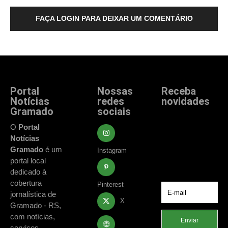
FAÇA LOGIN PARA DEIXAR UM COMENTÁRIO
Portal
Nossas
Receba
Notícias
redes
novidades
Gramado
sociais
Fique atualizado
com as principais
O
Portal
notícias e
Notícias
acontecimentos
Gramado
é um
Instagram
de Gramado e
portal local
região.
dedicado à
cobertura
Pinterest
jornalística de
X
Gramado - RS,
com notícias,
Enviar
serviços,