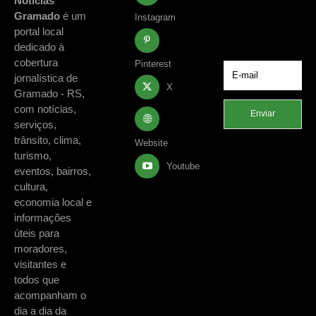
Notícias
acontecimentos
Gramado
é um
Instagram
de Gramado e
portal local
região.
dedicado à
cobertura
Pinterest
jornalística de
X
Gramado - RS,
com notícias,
Enviar
serviços,
trânsito, clima,
Website
turismo,
Youtube
eventos, bairros,
cultura,
economia local e
informações
úteis para
moradores,
visitantes e
todos que
acompanham o
dia a dia da