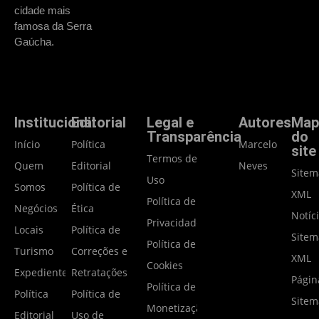
cidade mais
famosa da Serra
Gaúcha.
Institucional
Editorial
Legal e
Autores
Map
Transparência
do
Início
Política
Marcelo
site
Termos de
Quem
Editorial
Neves
Site
Uso
Somos
Política de
XML
Política de
Negócios
Ética
Notíc
Privacidade
Locais
Política de
Site
Política de
Turismo
Correções e
XML
Cookies
Expediente
Retratações
Págin
Política de
Política
Política de
Site
Monetização
Editorial
Uso de