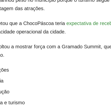
 ganhou peso no município porque o turismo segue
ntagem das atrações.
etou que a ChocoPáscoa teria
expectativa de receb
cidade operacional da cidade.
oltou a mostrar força com a Gramado Summit, que 
o.
ções
ia
ução
a e turismo