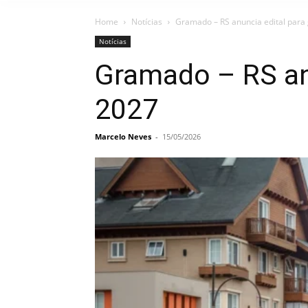
Home
Notícias
Gramado – RS anuncia edital para
Notícias
Gramado – RS an
2027
Marcelo Neves
-
15/05/2026