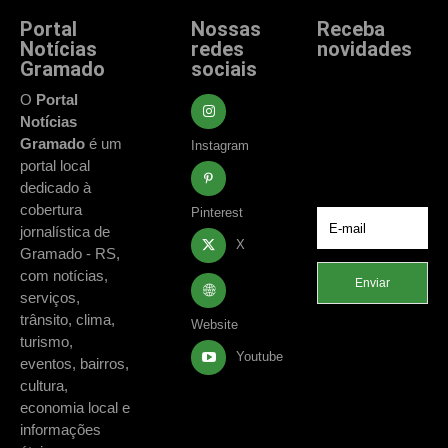
Portal
Nossas
Receba
Notícias
redes
novidades
Gramado
sociais
Fique atualizado
com as principais
O
Portal
notícias e
Notícias
acontecimentos
Gramado
é um
Instagram
de Gramado e
portal local
região.
dedicado à
cobertura
Pinterest
jornalística de
X
Gramado - RS,
com notícias,
Enviar
serviços,
trânsito, clima,
Website
turismo,
Youtube
eventos, bairros,
cultura,
economia local e
informações