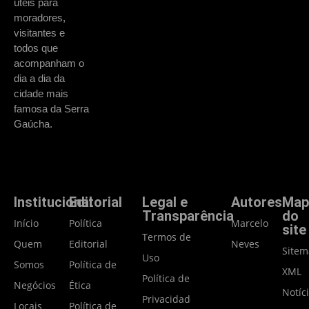
úteis para
moradores,
visitantes e
todos que
acompanham o
dia a dia da
cidade mais
famosa da Serra
Gaúcha.
Institucional
Editorial
Legal e
Autores
Map
Transparência
do
Início
Política
Marcelo
site
Termos de
Quem
Editorial
Neves
Site
Uso
Somos
Política de
XML
Política de
Negócios
Ética
Notíc
Privacidade
Locais
Política de