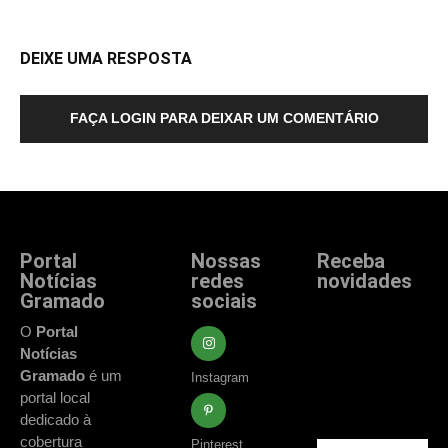
DEIXE UMA RESPOSTA
FAÇA LOGIN PARA DEIXAR UM COMENTÁRIO
Portal
Nossas
Receba
Notícias
redes
novidades
Gramado
sociais
Fique atualizado
com as principais
O
Portal
notícias e
Notícias
acontecimentos
Gramado
é um
Instagram
de Gramado e
portal local
região.
dedicado à
cobertura
Pinterest