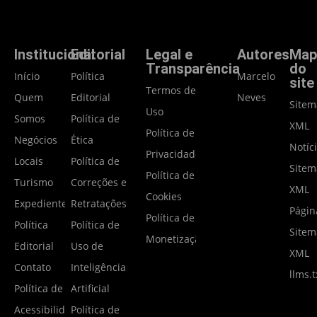
Institucional
Editorial
Legal e
Autores
Map
Transparência
do
Início
Política
Marcelo
site
Termos de
Quem
Editorial
Neves
Site
Uso
Somos
Política de
XML
Política de
Negócios
Ética
Notíc
Privacidade
Locais
Política de
Site
Política de
Turismo
Correções e
XML
Cookies
Expediente
Retratações
Págin
Política de
Política
Política de
Site
Monetização
Editorial
Uso de
XML
Contato
Inteligência
llms.t
Política de
Artificial
Acessibilidade
Política de