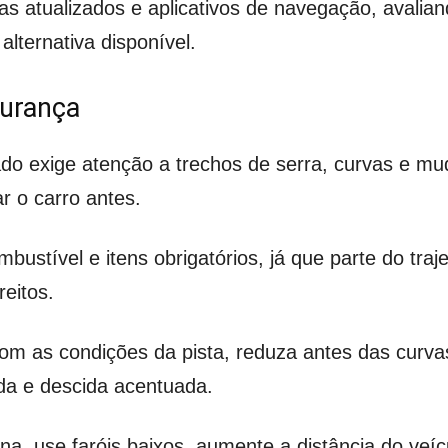
pas atualizados e aplicativos de navegação, avalian
lternativa disponível.
gurança
do exige atenção a trechos de serra, curvas e mud
ar o carro antes.
ombustível e itens obrigatórios, já que parte do t
eitos.
m as condições da pista, reduza antes das curvas 
da e descida acentuada.
a, use faróis baixos, aumente a distância do veícu