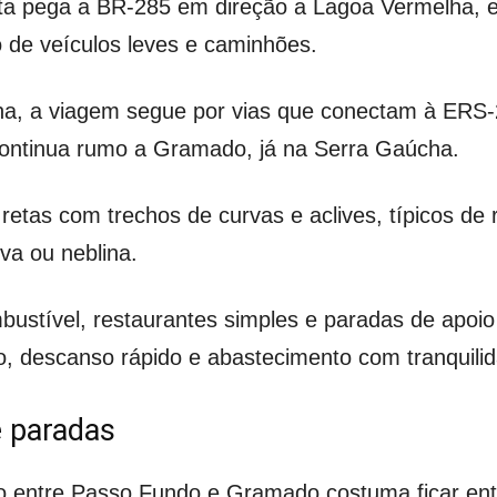
ta pega a BR-285 em direção a Lagoa Vermelha, e
 de veículos leves e caminhões.
a, a viagem segue por vias que conectam à ERS-2
continua rumo a Gramado, já na Serra Gaúcha.
 retas com trechos de curvas e aclives, típicos de 
va ou neblina.
ustível, restaurantes simples e paradas de apoio
o, descanso rápido e abastecimento com tranquili
 paradas
 entre Passo Fundo e Gramado costuma ficar ent