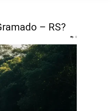
e Gramado – RS?
0