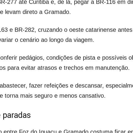
277 até Curitiba e, de lá, pegar a BR-116 em dir
ue levam direto a Gramado.
-163 e BR-282, cruzando o oeste catarinense antes
ariar o cenário ao longo da viagem.
nferir pedágios, condições de pista e possíveis o
dos para evitar atrasos e trechos em manutenção.
abastecer, fazer refeições e descansar, especialm
se torna mais seguro e menos cansativo.
 paradas
 entre Foz do Iguaçu e Gramado costuma ficar en