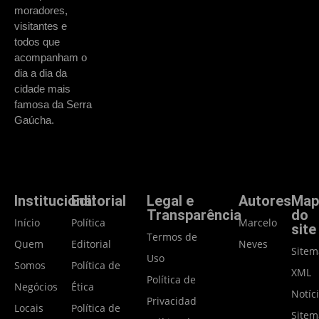
moradores,
visitantes e
todos que
acompanham o
dia a dia da
cidade mais
famosa da Serra
Gaúcha.
Institucional
Editorial
Legal e
Autores
Map
Transparência
do
Início
Política
Marcelo
site
Termos de
Quem
Editorial
Neves
Site
Uso
Somos
Política de
XML
Política de
Negócios
Ética
Notíc
Privacidade
Locais
Política de
Site