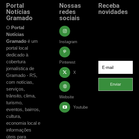
Portal
Nossas
Receba
Notícias
redes
novidades
Gramado
sociais
Fique atualizado
com as principais
O
Portal
notícias e
Notícias
acontecimentos
Gramado
é um
Instagram
de Gramado e
portal local
região.
dedicado à
cobertura
Pinterest
jornalística de
X
Gramado - RS,
com notícias,
Enviar
serviços,
trânsito, clima,
Website
turismo,
Youtube
eventos, bairros,
cultura,
economia local e
informações
úteis para