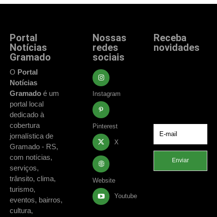
Portal
Nossas
Receba
Notícias
redes
novidades
Gramado
sociais
Fique atualizado
com as principais
O
Portal
notícias e
Notícias
acontecimentos
Gramado
é um
Instagram
de Gramado e
portal local
região.
dedicado à
cobertura
Pinterest
jornalística de
X
Gramado - RS,
com notícias,
Enviar
serviços,
trânsito, clima,
Website
turismo,
Youtube
eventos, bairros,
cultura,