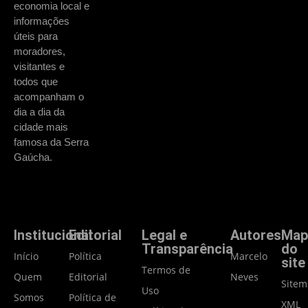
economia local e
informações
úteis para
moradores,
visitantes e
todos que
acompanham o
dia a dia da
cidade mais
famosa da Serra
Gaúcha.
Institucional
Editorial
Legal e
Autores
Map
Transparência
do
Início
Política
Marcelo
site
Termos de
Quem
Editorial
Neves
Site
Uso
Somos
Política de
XML