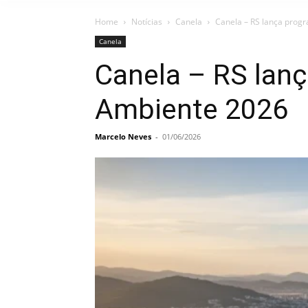
Home
Notícias
Canela
Canela – RS lança pro
Canela
Canela – RS lan
Ambiente 2026
Marcelo Neves
-
01/06/2026